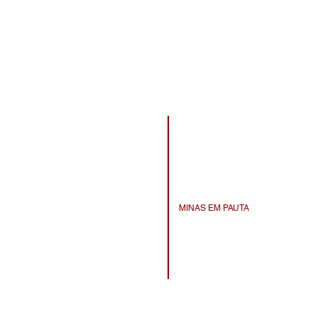
INÍCIO
QUEM SOMOS
AGENDA
NOTÍCIAS
MINAS EM PAUTA
FAÇA PARTE
CONTATO
FAQ