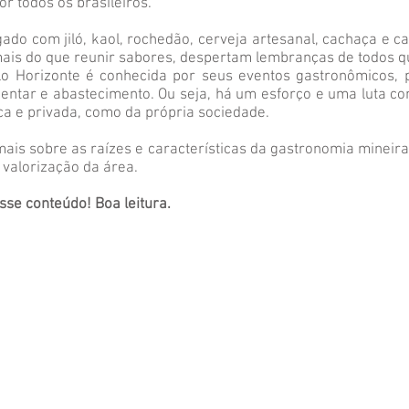
r todos os brasileiros.
fígado com jiló, kaol, rochedão, cerveja artesanal, cachaça e c
mais do que reunir sabores, despertam lembranças de todos q
elo Horizonte é conhecida por seus eventos gastronômicos,
mentar e abastecimento. Ou seja, há um esforço e uma luta co
lica e privada, como da própria sociedade.
is sobre as raízes e características da gastronomia mineira 
e valorização da área.
sse conteúdo! Boa leitura.