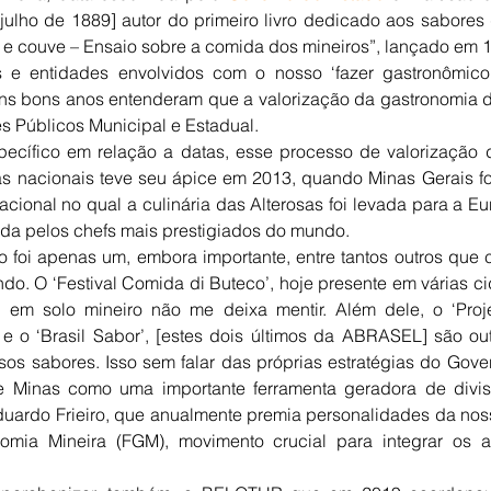
 julho de 1889] autor do primeiro livro dedicado aos sabores
gu e couve – Ensaio sobre a comida dos mineiros”, lançado em 1
is e entidades envolvidos com o nosso ‘fazer gastronômic
ns bons anos entenderam que a valorização da gastronomia d
 Públicos Municipal e Estadual. 
ecífico em relação a datas, esse processo de valorização 
ras nacionais teve seu ápice em 2013, quando Minas Gerais fo
acional no qual a culinária das Alterosas foi levada para a Eu
da pelos chefs mais prestigiados do mundo.
o foi apenas um, embora importante, entre tantos outros que 
do. O ‘Festival Comida di Buteco’, hoje presente em várias cid
m solo mineiro não me deixa mentir. Além dele, o ‘Projet
’ e o ‘Brasil Sabor’, [estes dois últimos da ABRASEL] são ou
os sabores. Isso sem falar das próprias estratégias do Gover
e Minas como uma importante ferramenta geradora de divis
Eduardo Frieiro, que anualmente premia personalidades da nos
omia Mineira (FGM), movimento crucial para integrar os at