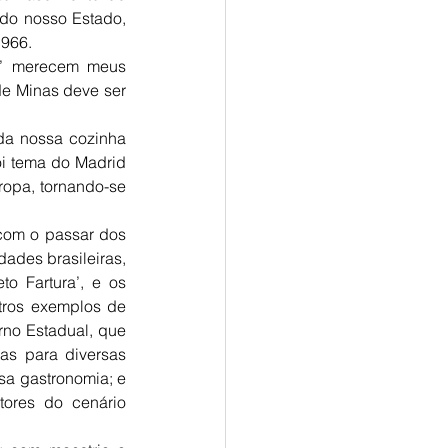
 do nosso Estado, 
966. 
o’ merecem meus 
e Minas deve ser 
da nossa cozinha 
i tema do Madrid 
ropa, tornando-se 
com o passar dos 
ades brasileiras, 
o Fartura’, e os 
tros exemplos de 
no Estadual, que 
as para diversas 
sa gastronomia; e 
ores do cenário 