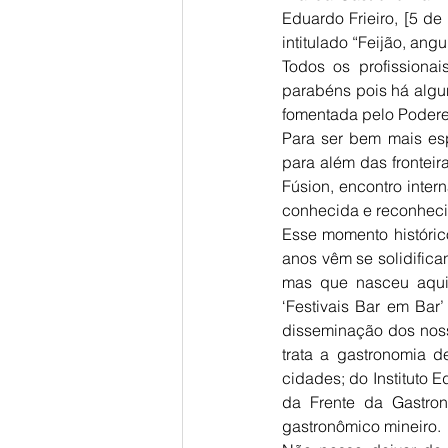
Eduardo Frieiro, [5 de
intitulado “Feijão, an
Todos os profissiona
parabéns pois há algu
fomentada pelo Poderes
Para ser bem mais esp
para além das frontei
Fúsion, encontro intern
conhecida e reconheci
Esse momento históric
anos vêm se solidifican
mas que nasceu aqui e
‘Festivais Bar em Bar
disseminação dos noss
trata a gastronomia d
cidades; do Instituto 
da Frente da Gastron
gastronômico mineiro.