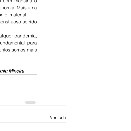
com maestria o 
onomia. Mais uma 
nio imaterial.
nstruoso sofrido 
alquer pandemia, 
undamental para 
untos somos mais 
mia Mineira
Ver tudo