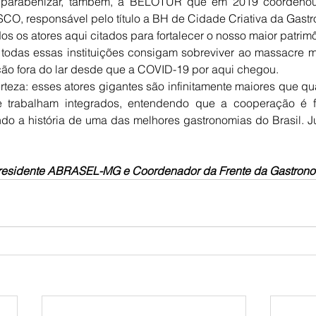
 parabenizar, também, a BELOTUR que em 2019 coordenou 
CO, responsável pelo título a BH de Cidade Criativa da Gastr
dos os atores aqui citados para fortalecer o nosso maior patrimô
todas essas instituições consigam sobreviver ao massacre mo
ção fora do lar desde que a COVID-19 por aqui chegou. 
teza: esses atores gigantes são infinitamente maiores que qu
e trabalham integrados, entendendo que a cooperação é f
do a história de uma das melhores gastronomias do Brasil. J
Presidente ABRASEL-MG e Coordenador da Frente da Gastrono